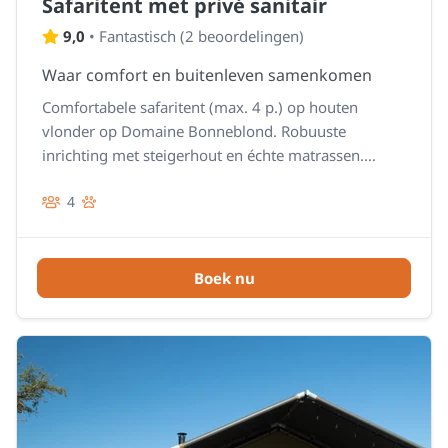
Safaritent met privé sanitair
9,0
•
Fantastisch
(
2 beoordelingen
)
Waar comfort en buitenleven samenkomen
Comfortabele safaritent (max. 4 p.) op houten
vlonder op Domaine Bonneblond. Robuuste
inrichting met steigerhout en échte matrassen.
Volledig uitgerust: beddengoed, koelkast, 2-pits
4
kookplaat, waterkoker, koffiezetapparaat en
keukengerei; BBQ op aanvraag. Privé-sanitair direct
naast de tent (douche & toilet). Overdag eropuit, ’s
avonds sterren kijken: bij Bonneblond kamperen
Boek nu
zonder gedoe.