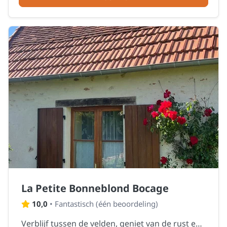
La Petite Bonneblond Bocage
10,0
•
Fantastisch
(
één beoordeling
)
Verblijf tussen de velden, geniet van de rust en ontdek het echte Bonneblond gevoel.